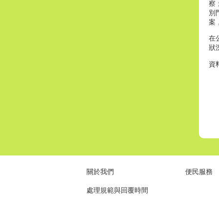
察
別
案
在
狀
資
關於我們
便民服務
處理規範與回覆時間