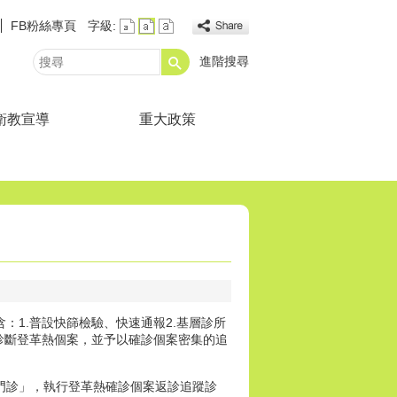
FB粉絲專頁
字級:
進階搜尋
搜
尋
衛教宣導
重大政策
：1.普設快篩檢驗、快速通報2.基層診所
診斷登革熱個案，並予以確診個案密集的追
門診」，執行登革熱確診個案返診追蹤診