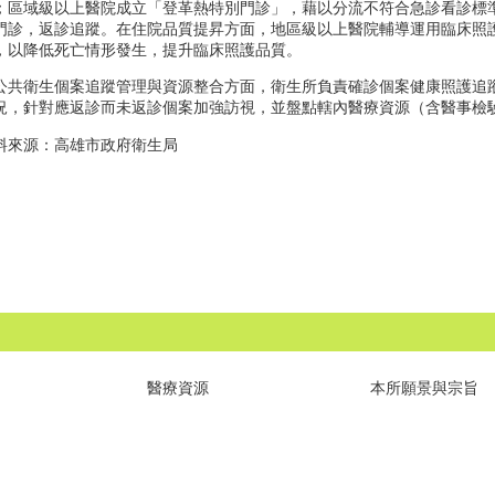
；區域級以上醫院成立「登革熱特別門診」，藉以分流不符合急診看診標
門診，返診追蹤。在住院品質提昇方面，地區級以上醫院輔導運用臨床照
，以降低死亡情形發生，提升臨床照護品質。
公共衛生個案追蹤管理與資源整合方面，衛生所負責確診個案健康照護追
況，針對應返診而未返診個案加強訪視，並盤點轄內醫療資源（含醫事檢
料來源：高雄市政府衛生局
醫療資源
本所願景與宗旨