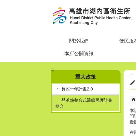
跳到主要內容區塊
關於我們
便民服
本所公開資訊
:::
:::
重大政策
長照十年計畫2.0
登革熱整合式醫療照護計畫
簡介
本
門
蹤
在